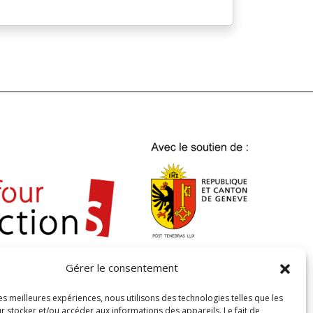
Gérer le consentement
Carrefour addictionS
45 rue Agasse
les meilleures expériences, nous utilisons des technologies telles que les
r stocker et/ou accéder aux informations des appareils. Le fait de