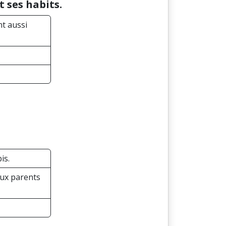
 ses habits.
nt aussi
is.
 aux parents