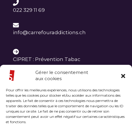
022 329 11 69
info@carrefouraddictions.ch
CIPRET : Prévention Tabac
Gérer le consentement
FEGPAC : Prévention Alcool et
aux cookies
Cannabis
Pour offrir les meilleures expériences, nous utilisons des technologies
telles que les cookies pour stocker et/ou accéder aux informations des
appareils. Le fait de consentir à ces technologies nous permettra de
RNVP : Prévention Jeux
traiter des données telles que le comportement de navigation ou les ID
uniques sur ce site. Le fait de ne pas consentir ou de retirer son
consentement peut avoir un effet négatif sur certaines caractéristiques
et fonctions.
Suivez nous :